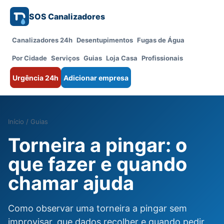
SOS Canalizadores
Canalizadores 24h
Desentupimentos
Fugas de Água
Por Cidade
Serviços
Guias
Loja Casa
Profissionais
Urgência 24h
Adicionar empresa
Início
/
Guias
Torneira a pingar: o
que fazer e quando
chamar ajuda
Como observar uma torneira a pingar sem
improvisar, que dados recolher e quando pedir