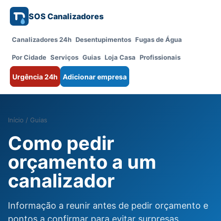
SOS Canalizadores
Canalizadores 24h
Desentupimentos
Fugas de Água
Por Cidade
Serviços
Guias
Loja Casa
Profissionais
Urgência 24h
Adicionar empresa
Início
/
Guias
Como pedir
orçamento a um
canalizador
Informação a reunir antes de pedir orçamento e
pontos a confirmar para evitar surpresas.