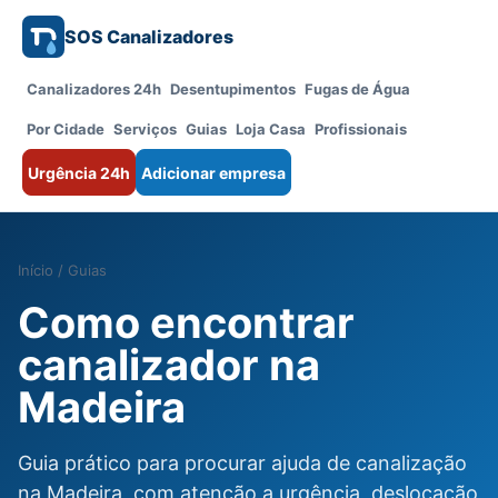
SOS Canalizadores
Canalizadores 24h
Desentupimentos
Fugas de Água
Por Cidade
Serviços
Guias
Loja Casa
Profissionais
Urgência 24h
Adicionar empresa
Início
/
Guias
Como encontrar
canalizador na
Madeira
Guia prático para procurar ajuda de canalização
na Madeira, com atenção a urgência, deslocação