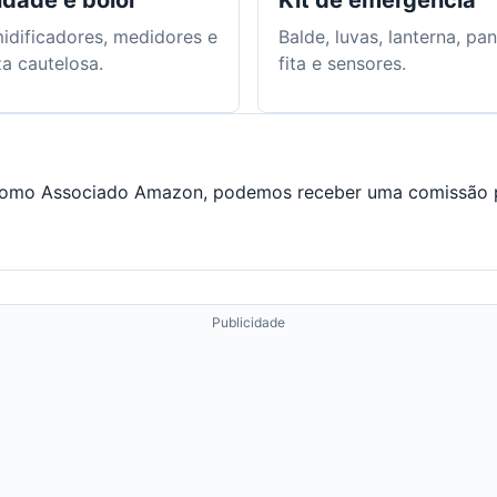
dade e bolor
Kit de emergência
idificadores, medidores e
Balde, luvas, lanterna, pa
a cautelosa.
fita e sensores.
do. Como Associado Amazon, podemos receber uma comissão 
Publicidade