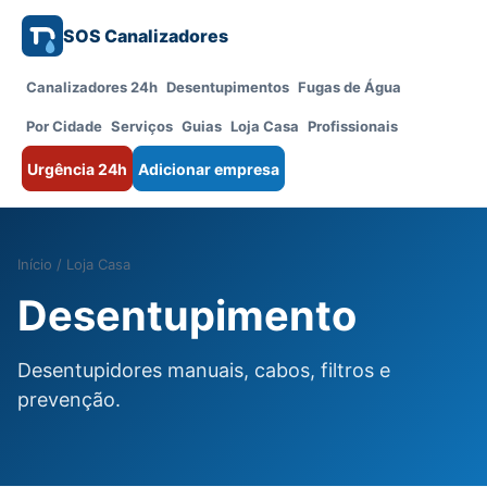
SOS Canalizadores
Canalizadores 24h
Desentupimentos
Fugas de Água
Por Cidade
Serviços
Guias
Loja Casa
Profissionais
Urgência 24h
Adicionar empresa
Início
/
Loja Casa
Desentupimento
Desentupidores manuais, cabos, filtros e
prevenção.