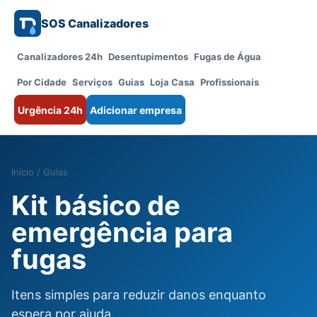
SOS Canalizadores
Canalizadores 24h
Desentupimentos
Fugas de Água
Por Cidade
Serviços
Guias
Loja Casa
Profissionais
Urgência 24h
Adicionar empresa
Início
/
Guias
Kit básico de
emergência para
fugas
Itens simples para reduzir danos enquanto
espera por ajuda.