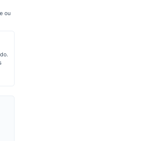
te ou
ado.
s